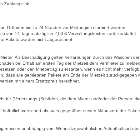
en Zahlungslink.
on Gründen bis zu 24 Stunden vor Mietbeginn storniert werden.
alb von 14 Tagen abzüglich 2,00 € Verwaltungskosten zurückerstattet.
te Pakete werden nicht abgerechnet.
r Mieter. Als Beschädigung gelten Verfärbungen durch das Waschen de
 Schäden bei Erhalt am ersten Tag der Mietzeit dem Vermieter zu melden
u ersetzen oder den Mietbetrag zu erstatten, wenn es nicht mehr verfügba
aben, dass alle gemieteten Pakete am Ende der Mietzeit zurückgegeben 
erden mit einem Ersatzpreis berechnet.
icht für (Verletzungs-)Schäden, die dem Mieter und/oder der Person, di
l haftpflichtversichert als auch gegenüber seinen Mitnutzern der Pakete 
rung müssen unabhängig vom Wohnsitz/gewöhnlichen Aufenthaltsort de